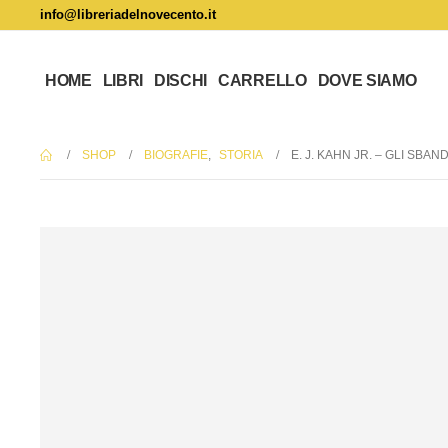
info@libreriadelnovecento.it
HOME
LIBRI
DISCHI
CARRELLO
DOVE SIAMO
SHOP
BIOGRAFIE
,
STORIA
E. J. KAHN JR. – GLI SBAN