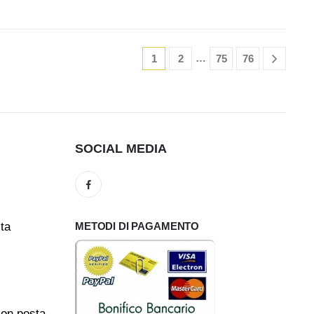
…
1
2
75
76
SOCIAL MEDIA
ita
METODI DI PAGAMENTO
con posta