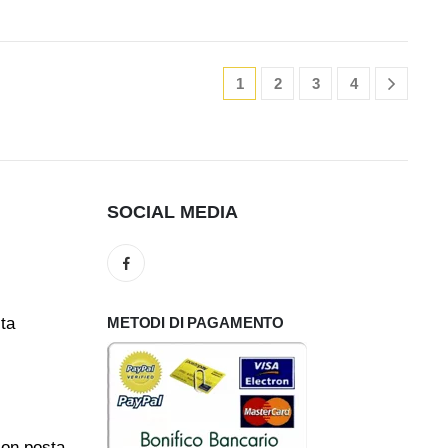
1
2
3
4
SOCIAL MEDIA
ita
METODI DI PAGAMENTO
con posta