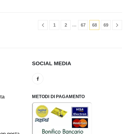
…
1
2
67
68
69
SOCIAL MEDIA
ita
METODI DI PAGAMENTO
con posta