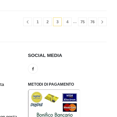
…
1
2
3
4
75
76
SOCIAL MEDIA
ita
METODI DI PAGAMENTO
con posta