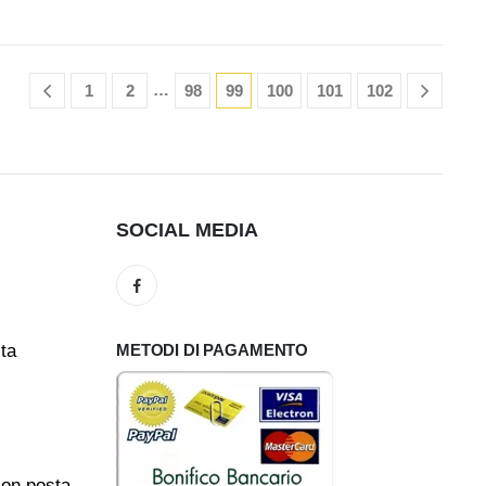
…
1
2
98
99
100
101
102
SOCIAL MEDIA
ita
METODI DI PAGAMENTO
con posta